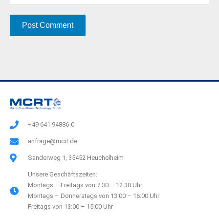
A
l
t
e
r
n
+49 641 94886-0
a
anfrage@mcrt.de
t
i
Sanderweg 1, 35452 Heuchelheim
v
Unsere Geschäftszeiten:
e
Montags – Freitags von 7:30 – 12:30 Uhr
Montags – Donnerstags von 13:00 – 16:00 Uhr
:
Freitags von 13:00 – 15:00 Uhr