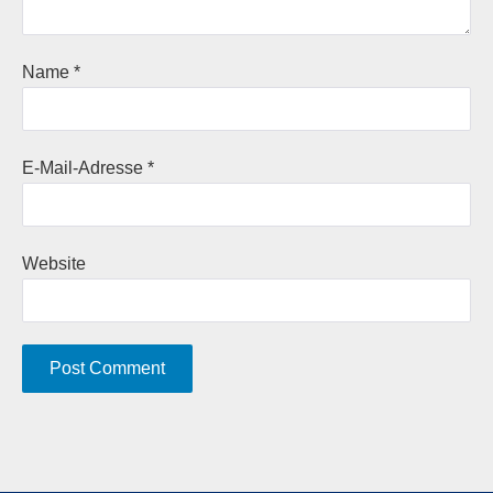
Name
*
E-Mail-Adresse
*
Website
A
l
t