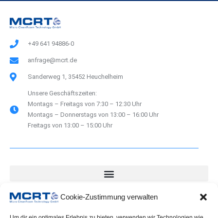
e
r
n
+49 641 94886-0
a
anfrage@mcrt.de
t
i
Sanderweg 1, 35452 Heuchelheim
v
Unsere Geschäftszeiten:
e
Montags – Freitags von 7:30 – 12:30 Uhr
Montags – Donnerstags von 13:00 – 16:00 Uhr
:
Freitags von 13:00 – 15:00 Uhr
Cookie-Zustimmung verwalten
Downloads
Um dir ein optimales Erlebnis zu bieten, verwenden wir Technologien wie