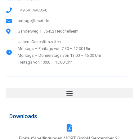
n
+49 641 94886-0
a
anfrage@mcrt.de
t
i
Sanderweg 1, 35452 Heuchelheim
v
Unsere Geschäftszeiten:
e
Montags – Freitags von 7:30 – 12:30 Uhr
Montags – Donnerstags von 13:00 – 16:00 Uhr
:
Freitags von 13:00 – 15:00 Uhr
Downloads
Einkaufsbedingungen MCRT GmbH September 21