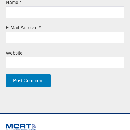
Name
*
E-Mail-Adresse
*
Website
A
l
t
e
r