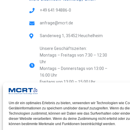
t
i
+49 641 94886-0
v
anfrage@mcrt.de
e
:
Sanderweg 1, 35452 Heuchelheim
Unsere Geschäftszeiten:
Montags – Freitags von 7:30 – 12:30
Uhr
Montags – Donnerstags von 13:00 –
16:00 Uhr
Freitags von 13:00 – 15:00 Uhr
Um dir ein optimales Erlebnis zu bieten, verwenden wir Technologien wie C
Geräteinformationen zu speichern und/oder darauf zuzugreifen. Wenn du di
Datenschutzerklärung
Impressum
Technologien zustimmst, können wir Daten wie das Surfverhalten oder eindeu
dieser Website verarbeiten. Wenn du deine Zustimmung nicht erteilst oder zu
können bestimmte Merkmale und Funktionen beeinträchtigt werden.
Informationen für Hinweisgeber