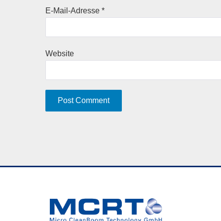
E-Mail-Adresse
*
Website
A
l
t
e
r
n
a