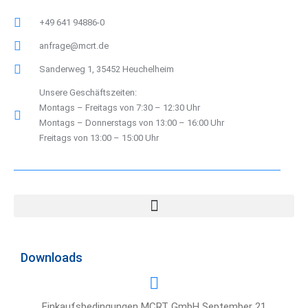
n
+49 641 94886-0
a
anfrage@mcrt.de
t
i
Sanderweg 1, 35452 Heuchelheim
v
Unsere Geschäftszeiten:
e
Montags – Freitags von 7:30 – 12:30 Uhr
Montags – Donnerstags von 13:00 – 16:00 Uhr
:
Freitags von 13:00 – 15:00 Uhr
Downloads
Einkaufsbedingungen MCRT GmbH September 21