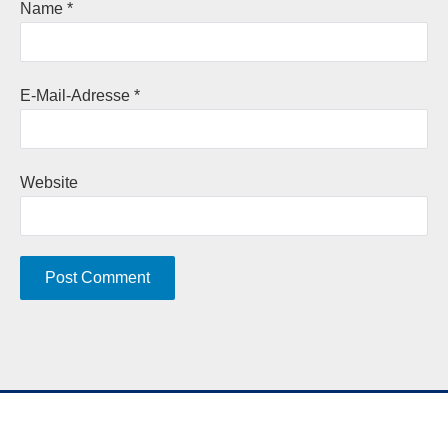
Name
*
E-Mail-Adresse
*
Website
A
l
t
e
r